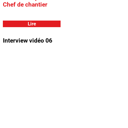
Chef de chantier
Lire
Interview vidéo 06
Interview 04
Eric Dargent
Directeur Technique
Lire