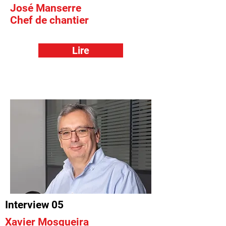
José Manserre
Chef de chantier
Lire
Interview 05
Xavier Mosqueira