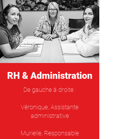
RH & Administration
De gauche à droite :
Véronique, Assistante
administrative
Murielle, Responsable