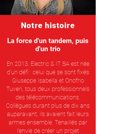
Notre histoire
La force d'un tandem, puis
d'un trio
En 2013, Electric & IT SA est née
d’un défi : celui que se sont fixés
Giuseppe Isabella et Onofrio
Tuveri, tous deux professionnels
des télécommunications.
Collègues durant plus de dix ans
auparavant, ils avaient fait leurs
armes ensemble. Tenaillés par
l’envie de créer un projet