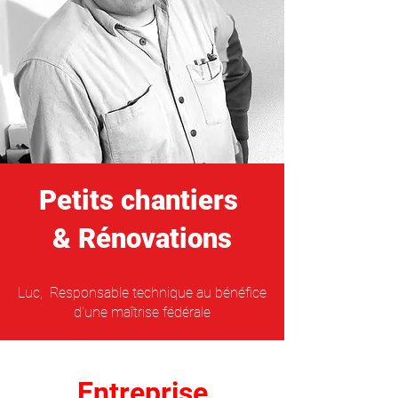
Petits chantiers
& Rénovations
Luc, Responsable technique au bénéfice
d'une maîtrise fédérale
Entreprise