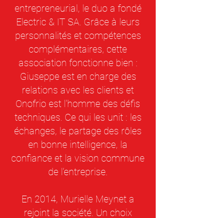
entrepreneurial, le duo a fondé
Electric & IT SA. Grâce à leurs
personnalités et compétences
complémentaires, cette
association fonctionne bien :
Giuseppe est en charge des
relations avec les clients et
Onofrio est l’homme des défis
techniques. Ce qui les unit : les
échanges, le partage des rôles
en bonne intelligence, la
confiance et la vision commune
de l’entreprise.
En 2014, Murielle Meynet a
rejoint la société. Un choix