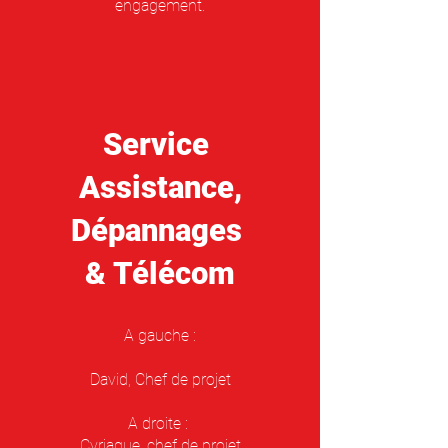
engagement.
Service
Assistance,
Dépannages
& Télécom
A gauche :
David, Chef de projet
A droite :
Cyriaque, chef de projet