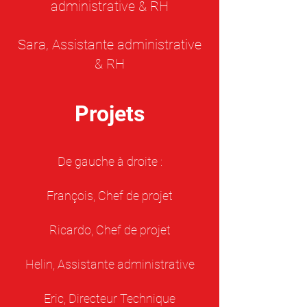
administrative & RH
Sara, Assistante administrative
& RH
Projets
De gauche à droite :
François, Chef de projet
Ricardo, Chef de projet
Helin, Assistante administrative
Eric, Directeur Technique