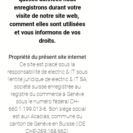
enregistrons durant votre
visite de notre site web,
comment elles sont utilisées
et vous informons de vos
droits.
Propriété du présent site internet
Ce site est placé sous la
responsabilité de electric & IT sous
l’entité juridique de electric & IT SA,
société suisse enregistrée au
registre du commerce à Genève
sous le numéro fédéral CH-
660.1.199.013-6. Son siège social
est aux Acacias, commune du
canton de Genève en Suisse (IDE
CHE-269.168.662).