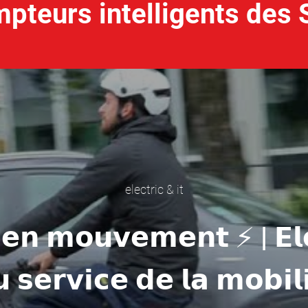
pteurs intelligents des 
electric & it
 𝗲𝗻 𝗺𝗼𝘂𝘃𝗲𝗺𝗲𝗻𝘁 ⚡ | 𝗘𝗹
 𝘀𝗲𝗿𝘃𝗶𝗰𝗲 𝗱𝗲 𝗹𝗮 𝗺𝗼𝗯𝗶𝗹