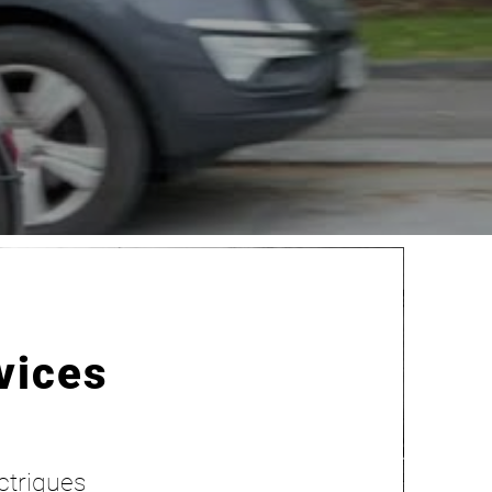
vices
ectriques