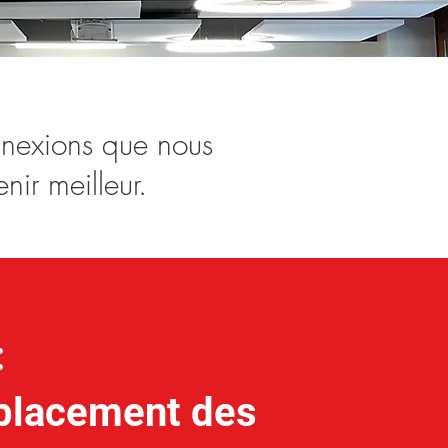
nnexions que nous
nir meilleur.
:
placement des