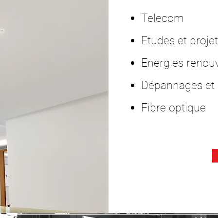
Telecom
Etudes et proje
Energies renou
Dépannages et s
Fibre optique