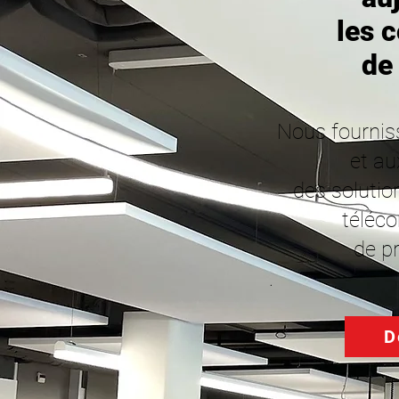
les 
de
Nous fournis
et au
des solutio
téléc
de p
.
D