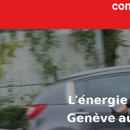
com
𝗟’𝗲́𝗻𝗲𝗿𝗴𝗶
𝗚𝗲𝗻𝗲̀𝘃𝗲 𝗮𝘂