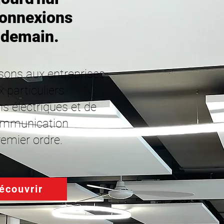
connexions
 demain.
sons aux entreprises
x particuliers
ns électriques et de
ommunication
remier ordre.
écouvrir