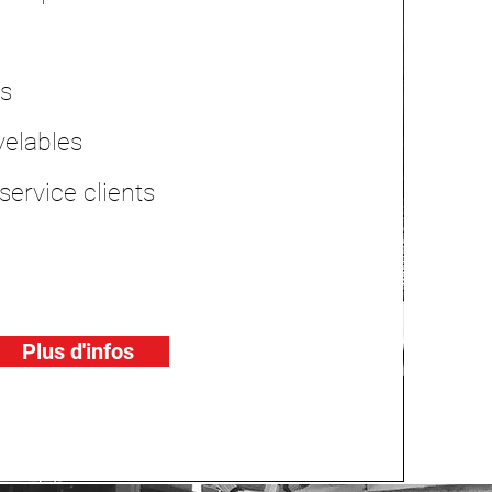
ts
velables
ervice clients
Plus d'infos