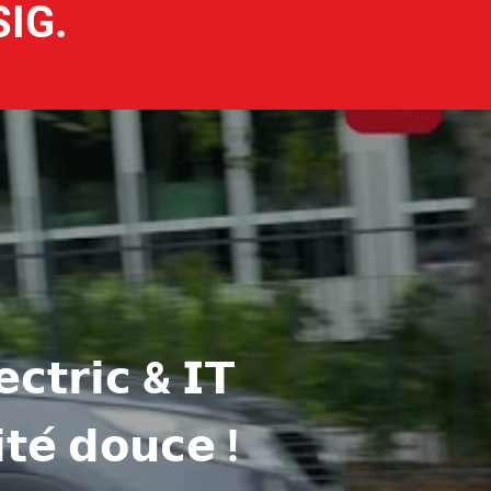
SIG.
𝗰𝘁𝗿𝗶𝗰 & 𝗜𝗧
𝘁𝗲́ 𝗱𝗼𝘂𝗰𝗲 !