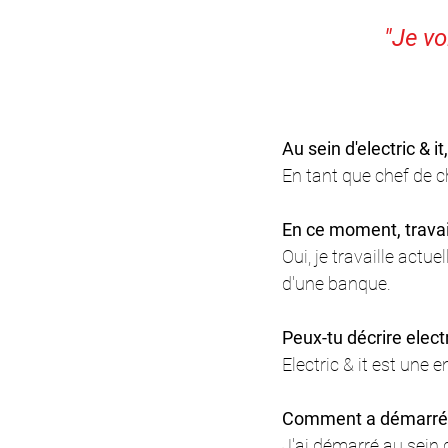
        
Au sein d'electric & i
En tant que chef de ch
En ce moment, travail
Oui, je travaille act
d'une banque.
Peux-tu décrire elect
Electric & it est une
Comment a démarré to
J'ai démarré au sein