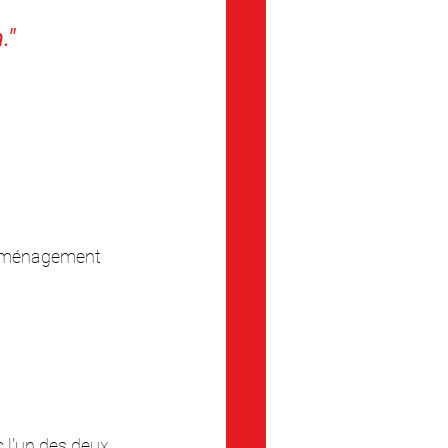
." 
d'aménagement 
 l'un des deux 